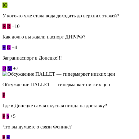
Ю
У кого-то уже стала вода доходить до верхних этажей?
R
R
+10
Как долго вы ждали паспорт ДНР/РФ?
м
О
+4
Загранпаспорт в Донецке!!!
О
М
+7
Обсуждение ПАLLЕТ — гипермаркет низких цен
Р
Где в Донецке самая вкусная пицца на доставку?
Р
p
+5
Что вы думаете о связи Феникс?
Р
м