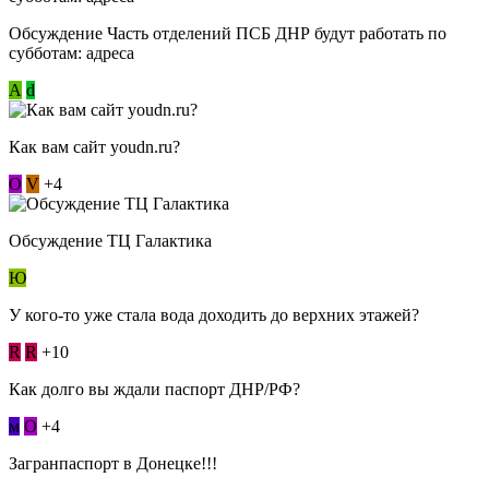
Обсуждение Часть отделений ПСБ ДНР будут работать по
субботам: адреса
А
d
Как вам сайт youdn.ru?
О
V
+4
Обсуждение ТЦ Галактика
Ю
У кого-то уже стала вода доходить до верхних этажей?
R
R
+10
Как долго вы ждали паспорт ДНР/РФ?
м
О
+4
Загранпаспорт в Донецке!!!