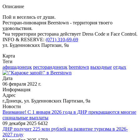
Описание
Пой и веселись от души.
Ресторан-пивоварня Beerstown - территория твоего
удовольствия.
*на территории ресторана действует Dress Code и Face Control.
INFO & RESERVE:
(071) 310-69-69
ул. Буденновских Партизан, 9а
Карта
Теги
афишадонецк
ресторандонецк
beerstown
выходные
отдых
Дата
06 февраля 2022 г.
Информация
Адрес
г.Донецк, ул. Буденновских Партизан, 9а
Новости
Внимание! С 1 января 2026 года в ДНР прекращаются многие
социальные выплаты
09 декабря 2025
6432
ДНР получит 225 млн рублей на развитие туризма в 2026-
2027 году