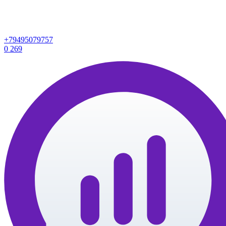
+79495079757
0
269