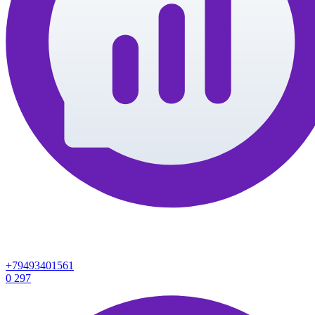
+79493401561
0
297