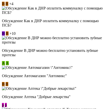
В
В
+4
Обсуждение Как в ДНР оплатить коммуналку с помощью
ПСБ?
Н
В
+10
Обсуждение В ДНР можно бесплатно установить зубные
протезы
А
А
Обсуждение Автомагазин "Автомикс"
В
В
Обсуждение Аптека "Добрые лекарства"
p
p