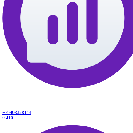
+79493328143
0
410