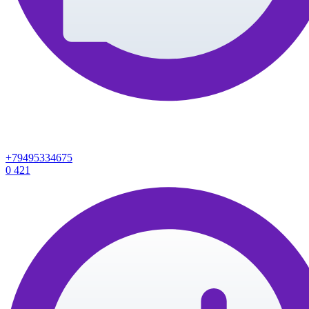
+79495334675
0
421