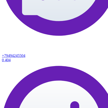
+79494245504
0
404