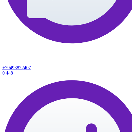
+79493872407
0
448