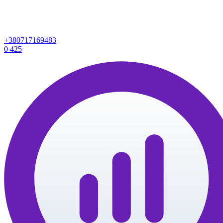
+380717169483
0
425