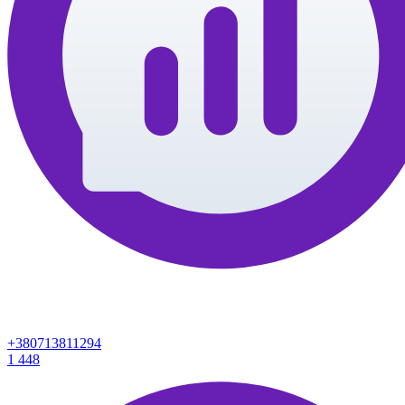
+380713811294
1
448