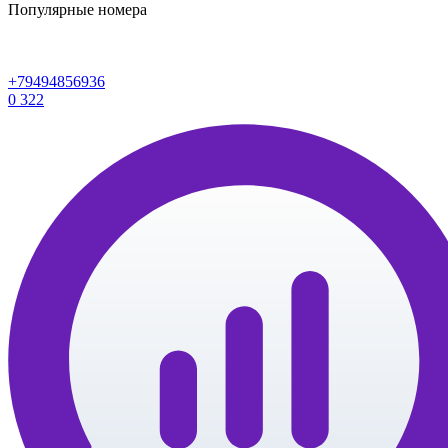
Популярные номера
+79494856936
0
322