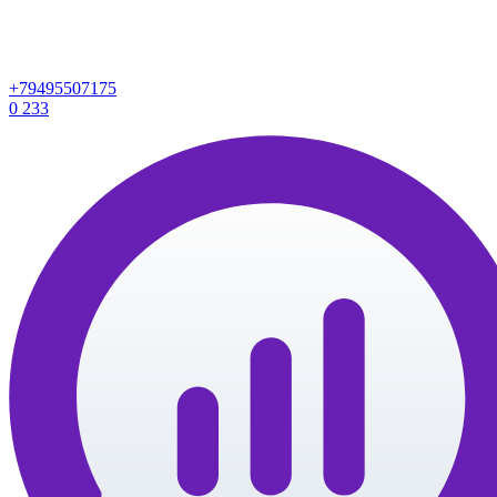
+79495507175
0
233