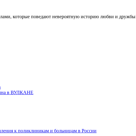
елами, которые поведают невероятную историю любви и дружбы
а
епления к поликлиникам и больницам в России