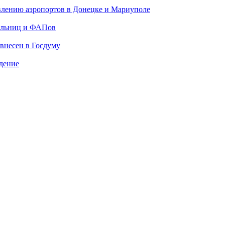
влению аэропортов в Донецке и Мариуполе
больниц и ФАПов
 внесен в Госдуму
дение