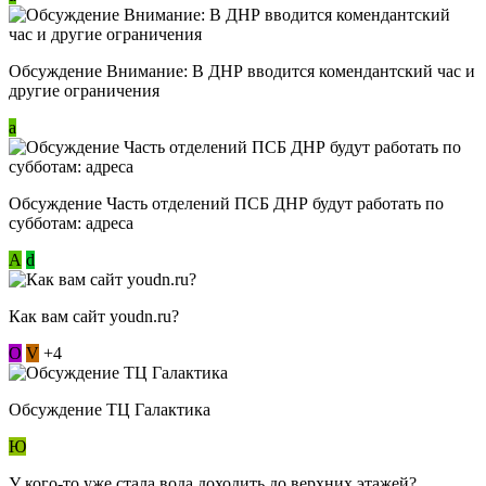
Обсуждение Внимание: В ДНР вводится комендантский час и
другие ограничения
a
Обсуждение Часть отделений ПСБ ДНР будут работать по
субботам: адреса
А
d
Как вам сайт youdn.ru?
О
V
+4
Обсуждение ТЦ Галактика
Ю
У кого-то уже стала вода доходить до верхних этажей?