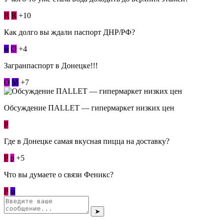
R
R
+10
Как долго вы ждали паспорт ДНР/РФ?
м
О
+4
Загранпаспорт в Донецке!!!
О
М
+7
Обсуждение ПАLLЕТ — гипермаркет низких цен
Р
Где в Донецке самая вкусная пицца на доставку?
Р
p
+5
Что вы думаете о связи Феникс?
Р
м
➤