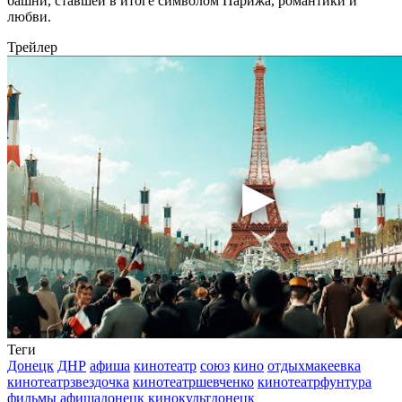
башни, ставшей в итоге символом Парижа, романтики и
любви.
Трейлер
Теги
Донецк
ДНР
афиша
кинотеатр
союз
кино
отдыхмакеевка
кинотеатрзвездочка
кинотеатршевченко
кинотеатрфунтура
фильмы
афишадонецк
кинокультдонецк