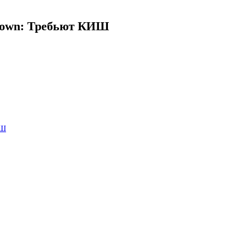
stown: Требьют КИШ
ИШ