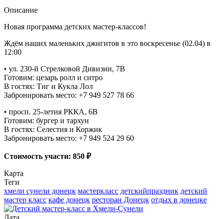
Описание
Новая программа детских мастер-классов!
Ждём наших маленьких джигитов в это воскресенье (02.04) в
12:00
• ул. 230-й Стрелковой Дивизии, 7В
Готовим: цезарь ролл и ситро
В гостях: Тиг и Кукла Лол
Забронировать место: +7 949 527 78 66
• просп. 25-летия РККА, 6В
Готовим: бургер и тархун
В гостях: Селестия и Коржик
Забронировать место: +7 949 524 29 60
Стоимость участи: 850 ₽
Карта
Теги
хмели сунели донецк
мастеркласс
детскийпраздник
детский
мастер класс
кафе донецк
ресторан Донецк
отдых в донецке
Дата