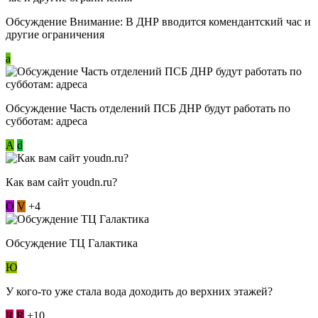
Обсуждение Внимание: В ДНР вводится комендантский час и
другие ограничения
a
Обсуждение Часть отделений ПСБ ДНР будут работать по
субботам: адреса
А
d
Как вам сайт youdn.ru?
О
V
+4
Обсуждение ТЦ Галактика
Ю
У кого-то уже стала вода доходить до верхних этажей?
R
R
+10