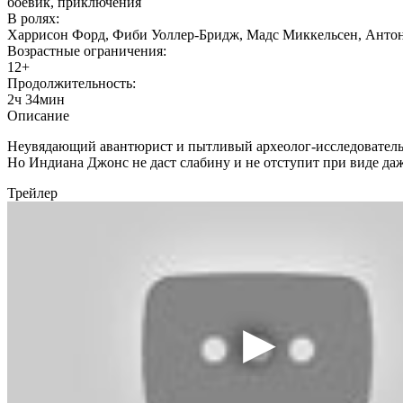
боевик, приключения
В ролях:
Харрисон Форд, Фиби Уоллер-Бридж, Мадс Миккельсен, Антони
Возрастные ограничения:
12+
Продолжительность:
2ч 34мин
Описание
Неувядающий авантюрист и пытливый археолог-исследователь по
Но Индиана Джонс не даст слабину и не отступит при виде да
Трейлер