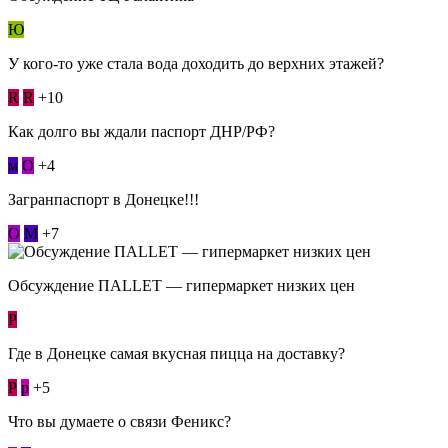
Ю
У кого-то уже стала вода доходить до верхних этажей?
R
R
+10
Как долго вы ждали паспорт ДНР/РФ?
м
О
+4
Загранпаспорт в Донецке!!!
О
М
+7
Обсуждение ПАLLЕТ — гипермаркет низких цен
Р
Где в Донецке самая вкусная пицца на доставку?
Р
p
+5
Что вы думаете о связи Феникс?