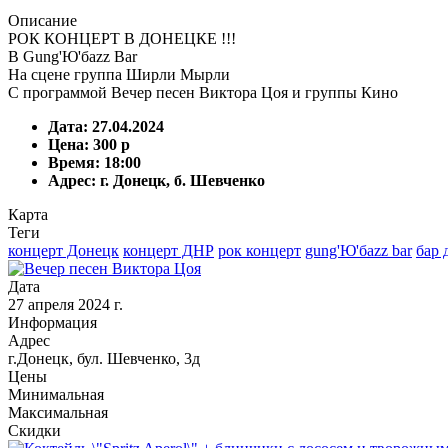
Описание
РОК КОНЦЕРТ В ДОНЕЦКЕ !!!
В Gung'Ю'бazz Bar
На сцене группа Ширли Мырли
С программой Вечер песен Виктора Цоя и группы Кино
Дата: 27.04.2024
Цена: 300 р
Время: 18:00
Адрес: г. Донецк, б. Шевченко
Карта
Теги
концерт Донецк
концерт ДНР
рок концерт
gung'Ю'бazz bar
бар 
Дата
27 апреля 2024 г.
Информация
Адрес
г.Донецк, бул. Шевченко, 3д
Цены
Минимальная
Максимальная
Скидки