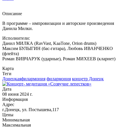
Описание
В программе – импровизации и авторские произведения
Данила Милки.
Исполнители:
Данил МИЛКА (RavVast, KaaTone, Orion drums)
Максим БУЛЫГИН (бас-гитара), Любовь ИВАНЧЕНКО
(флейта)
Роман ВИВЧАРУК (ударные), Роман МИХЕЕВ (кларнет)
Карта
Теги
Донецкаяфилармония
филармония
концетр Донецк
Дата
08 июня 2024 г.
Информация
Адрес
г.Донецк, ул. Постышева,117
Цены
Минимальная
Максимальная