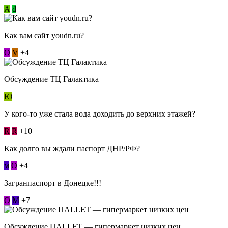
А
d
Как вам сайт youdn.ru?
О
V
+4
Обсуждение ТЦ Галактика
Ю
У кого-то уже стала вода доходить до верхних этажей?
R
R
+10
Как долго вы ждали паспорт ДНР/РФ?
м
О
+4
Загранпаспорт в Донецке!!!
О
М
+7
Обсуждение ПАLLЕТ — гипермаркет низких цен