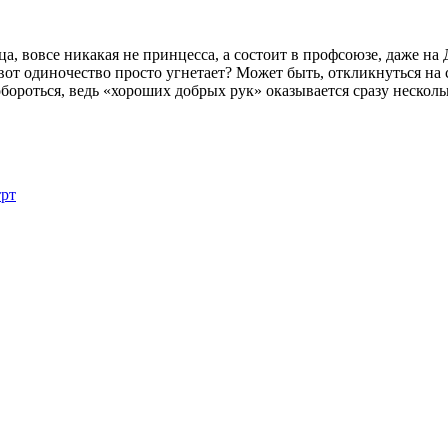
а, вовсе никакая не принцесса, а состоит в профсоюзе, даже на 
о вот одиночество просто угнетает? Может быть, откликнуться н
роться, ведь «хороших добрых рук» оказывается сразу нескольк
трт