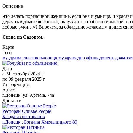
Описание
Что делать порядочной женщине, если она и умница, и красавиц
держать в доме еще кого-то, окружить его заботой и лаской, н
добрые руки…»? Впрочем, за обладание желаемым придется побо
Сцена на Садовом.
Карта
Теги
муздрама
спектакльдонецк
муздрамаднр
афишадонецк
драмтеа
Дата
с
24 сентября 2024 г.
по
09 февраля 2025 г.
Информация
Адрес
г.Донецк, ул. Артема, 74а
Доставки
Ресторан Оливье People
Блюда из ресторанов
г.Донецк , Богдана Хмельницкого 89
Ресторан Пятница