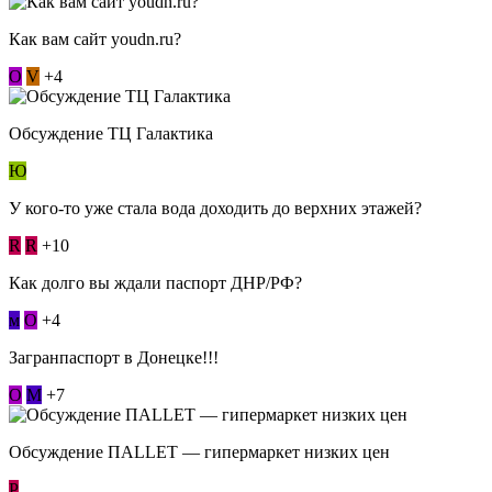
Как вам сайт youdn.ru?
О
V
+4
Обсуждение ТЦ Галактика
Ю
У кого-то уже стала вода доходить до верхних этажей?
R
R
+10
Как долго вы ждали паспорт ДНР/РФ?
м
О
+4
Загранпаспорт в Донецке!!!
О
М
+7
Обсуждение ПАLLЕТ — гипермаркет низких цен
Р