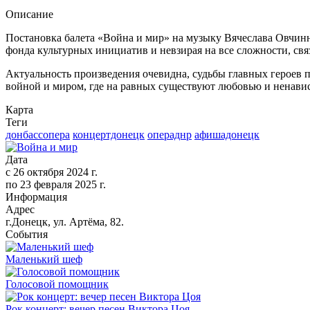
Описание
Постановка балета «Война и мир» на музыку Вячеслава Овчинн
фонда культурных инициатив и невзирая на все сложности, с
Актуальность произведения очевидна, судьбы главных героев п
войной и миром, где на равных существуют любовью и ненавис
Карта
Теги
донбассопера
концертдонецк
операднр
афишадонецк
Дата
с
26 октября 2024 г.
по
23 февраля 2025 г.
Информация
Адрес
г.Донецк, ул. Артёма, 82.
События
Маленький шеф
Голосовой помощник
Рок концерт: вечер песен Виктора Цоя