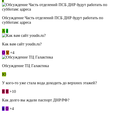
a
Обсуждение Часть отделений ПСБ ДНР будут работать по
субботам: адреса
А
d
Как вам сайт youdn.ru?
О
V
+4
Обсуждение ТЦ Галактика
Ю
У кого-то уже стала вода доходить до верхних этажей?
R
R
+10
Как долго вы ждали паспорт ДНР/РФ?
м
О
+4