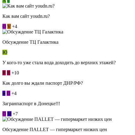
А
d
Как вам сайт youdn.ru?
О
V
+4
Обсуждение ТЦ Галактика
Ю
У кого-то уже стала вода доходить до верхних этажей?
R
R
+10
Как долго вы ждали паспорт ДНР/РФ?
м
О
+4
Загранпаспорт в Донецке!!!
О
М
+7
Обсуждение ПАLLЕТ — гипермаркет низких цен