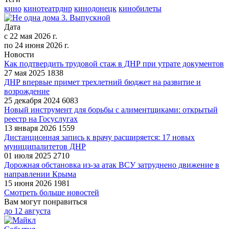
кино
кинотеатрднр
кинодонецк
кинобилеты
Дата
с
22 мая 2026 г.
по
24 июня 2026 г.
Новости
Как подтвердить трудовой стаж в ДНР при утрате документов
27 мая 2025
1838
ДНР впервые примет трехлетний бюджет на развитие и
возрождение
25 декабря 2024
6083
Новый инструмент для борьбы с алиментщиками: открытый
реестр на Госуслугах
13 января 2026
1559
Дистанционная запись к врачу расширяется: 17 новых
муниципалитетов ДНР
01 июля 2025
2710
Дорожная обстановка из-за атак ВСУ затруднено движение в
направлении Крыма
15 июня 2026
1981
Смотреть больше новостей
Вам могут понравиться
до
12 августа