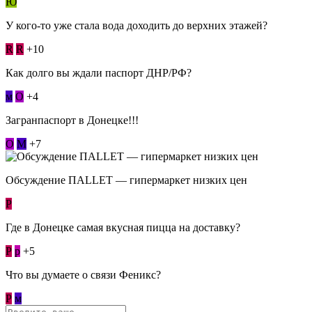
Ю
У кого-то уже стала вода доходить до верхних этажей?
R
R
+10
Как долго вы ждали паспорт ДНР/РФ?
м
О
+4
Загранпаспорт в Донецке!!!
О
М
+7
Обсуждение ПАLLЕТ — гипермаркет низких цен
Р
Где в Донецке самая вкусная пицца на доставку?
Р
p
+5
Что вы думаете о связи Феникс?
Р
м