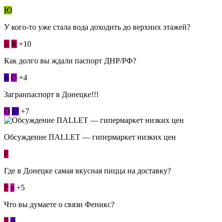
Ю
У кого-то уже стала вода доходить до верхних этажей?
R
R
+10
Как долго вы ждали паспорт ДНР/РФ?
м
О
+4
Загранпаспорт в Донецке!!!
О
М
+7
Обсуждение ПАLLЕТ — гипермаркет низких цен
Р
Где в Донецке самая вкусная пицца на доставку?
Р
p
+5
Что вы думаете о связи Феникс?
Р
м