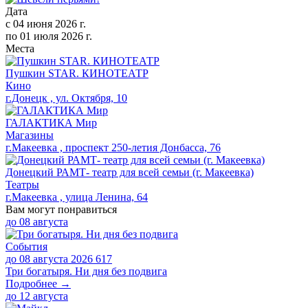
Дата
с
04 июня 2026 г.
по
01 июля 2026 г.
Места
Пушкин STAR. КИНОТЕАТР
Кино
г.Донецк , ул. Октября, 10
ГАЛАКТИКА Мир
Магазины
г.Макеевка , проспект 250-летия Донбасса, 76
Донецкий РАМТ- театр для всей семьи (г. Макеевка)
Театры
г.Макеевка , улица Ленина, 64
Вам могут понравиться
до
08 августа
События
до 08 августа 2026
617
Три богатыря. Ни дня без подвига
Подробнее →
до
12 августа