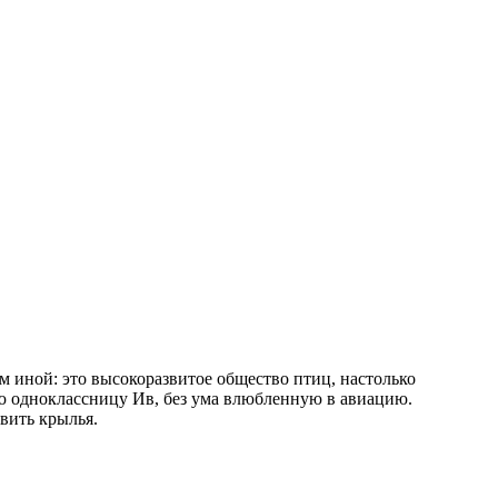
м иной: это высокоразвитое общество птиц, настолько
вую одноклассницу Ив, без ума влюбленную в авиацию.
вить крылья.