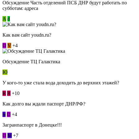
Обсуждение Часть отделений ПСБ ДНР будут работать по
субботам: адреса
А
d
Как вам сайт youdn.ru?
О
V
+4
Обсуждение ТЦ Галактика
Ю
У кого-то уже стала вода доходить до верхних этажей?
R
R
+10
Как долго вы ждали паспорт ДНР/РФ?
м
О
+4
Загранпаспорт в Донецке!!!
О
М
+7