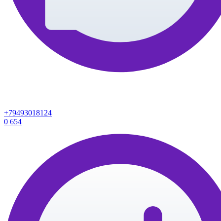
+79493018124
0
654