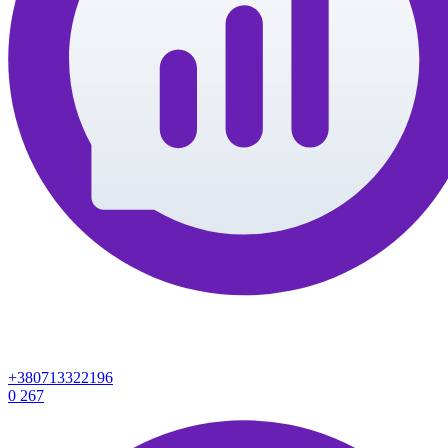
+380713322196
0
267