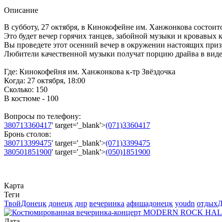
Описание
В субботу, 27 октября, в Кинокофейне им. Ханжонкова со
Это будет вечер горячих танцев, забойной музыки и кровавых 
Вы проведете этот осенний вечер в окружении настоящих призр
Любители качественной музыки получат порцию драйва в виде
Где: Кинокофейня им. Ханжонкова к-тр Звёздочка
Когда: 27 октября, 18:00
Сколько: 150
В костюме - 100
Вопросы по телефону:
380713360417
' target='_blank'>
(071)3360417
Бронь столов:
380713399475
' target='_blank'>
(071)3399475
380501851900
' target='_blank'>
(050)1851900
Карта
Теги
ТвойДонецк
донецк
днр
вечеринка
афишадонецк
youdn
отдых
Дата