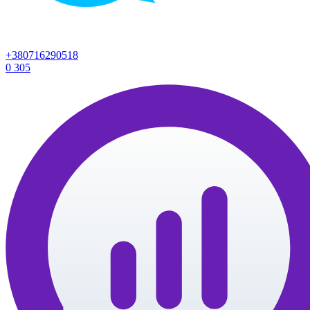
+380716290518
0
305