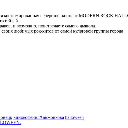
стоится костюмированная вечеринка-концерт MODERN ROCK HA
коктейлей.
аков, и возможно, повстречаете самого дьявола.
 своих любимых рок-хитов от самой культовой группы города
Донецк
кинокофейняХанжонкова
halloween