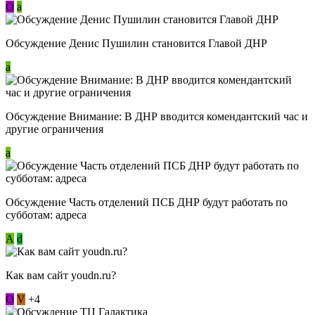
О
a
Обсуждение Денис Пушилин становится Главой ДНР
a
Обсуждение Внимание: В ДНР вводится комендантский час и
другие ограничения
a
Обсуждение Часть отделений ПСБ ДНР будут работать по
субботам: адреса
А
d
Как вам сайт youdn.ru?
О
V
+4