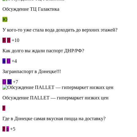
Обсуждение ТЦ Галактика
Ю
У кого-то уже стала вода доходить до верхних этажей?
R
R
+10
Как долго вы ждали паспорт ДНР/РФ?
м
О
+4
Загранпаспорт в Донецке!!!
О
М
+7
Обсуждение ПАLLЕТ — гипермаркет низких цен
Р
Где в Донецке самая вкусная пицца на доставку?
Р
p
+5