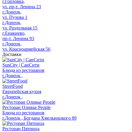
г.Горловка,
ул. пр-т. Ленина 23
г.Донецк,
ул. Пухова 1
г.Донецк,
ул. Раздольная 15
г.Енакиево,
пр-т. Ленина 93
г.Донецк,
ул. Красноармейская 56
Доставки
SunCity | СанСити
Блюда из ресторанов
г.Донецк ,
StreetFood
Европейская кухня
г.Донецк ,
Ресторан Оливье People
Блюда из ресторанов
г.Донецк , Богдана Хмельницкого 89
Ресторан Пятница