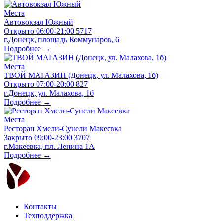
Места
Автовокзал Южный
Открыто
06:00-21:00
5717
г.Донецк, площадь Коммунаров, 6
Подробнее →
Места
ТВОЙ МАГАЗИН (Донецк, ул. Малахова, 1б)
Открыто
07:00-20:00
827
г.Донецк, ул. Малахова, 1б
Подробнее →
Места
Ресторан Хмели-Сунели Макеевка
Закрыто
09:00-23:00
3707
г.Макеевка, пл. Ленина 1А
Подробнее →
Контакты
Техподдержка