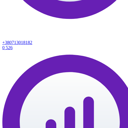
+380713018182
0
526