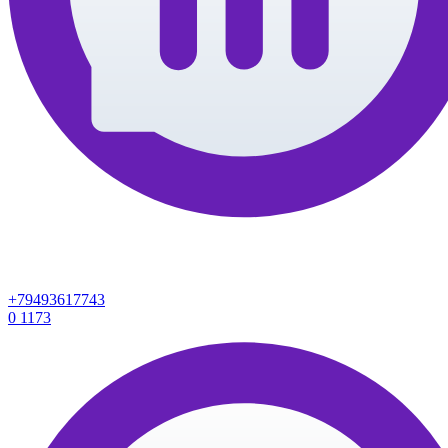
+79493617743
0
1173