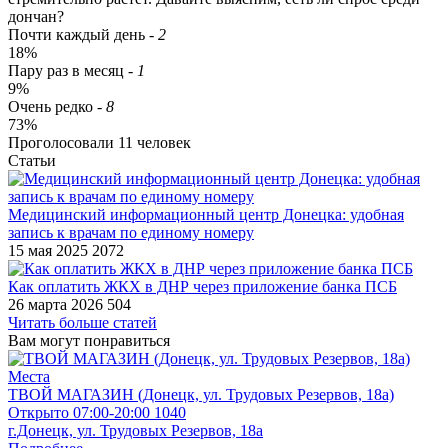
дончан?
Почти каждый день
-
2
18%
Пару раз в месяц
-
1
9%
Очень редко
-
8
73%
Проголосовали
11
человек
Статьи
Медицинский информационный центр Донецка: удобная
запись к врачам по единому номеру
15 мая 2025
2072
Как оплатить ЖКХ в ДНР через приложение банка ПСБ
26 марта 2026
504
Читать больше статей
Вам могут понравиться
Места
ТВОЙ МАГАЗИН (Донецк, ул. Трудовых Резервов, 18а)
Открыто
07:00-20:00
1040
г.Донецк, ул. Трудовых Резервов, 18а