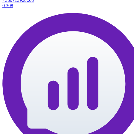
+380713928268
0
308