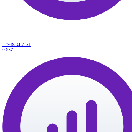
+79493687121
0
637