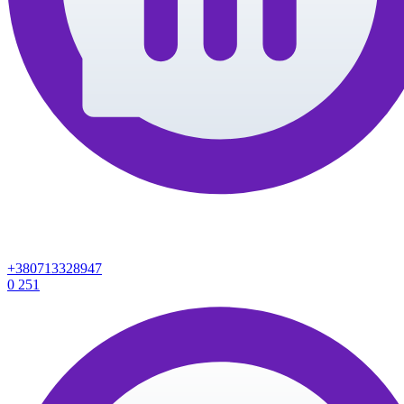
+380713328947
0
251