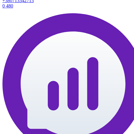
+380713342713
0
480