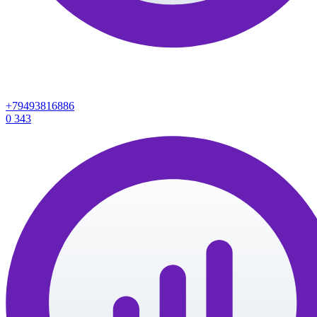
+79493816886
0
343