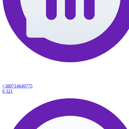
+380714649775
0
321