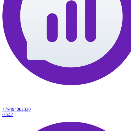
+79494002330
0
542