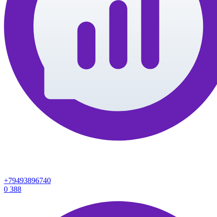
+79493896740
0
388