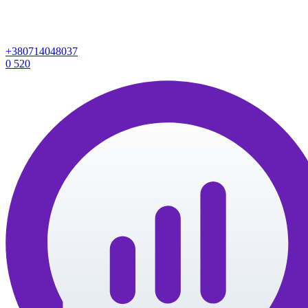
+380714048037
0
520