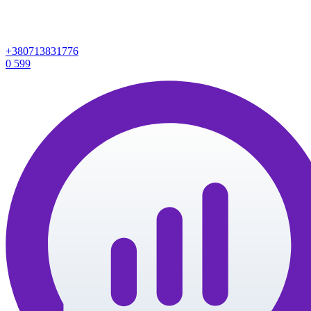
+380713831776
0
599