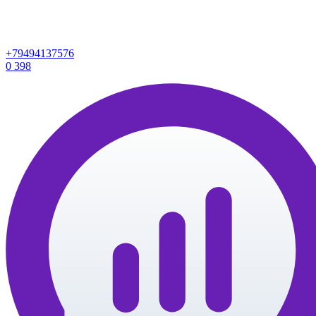
+79494137576
0
398