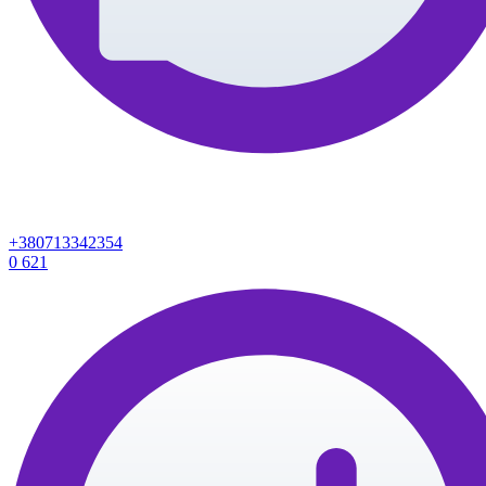
+380713342354
0
621