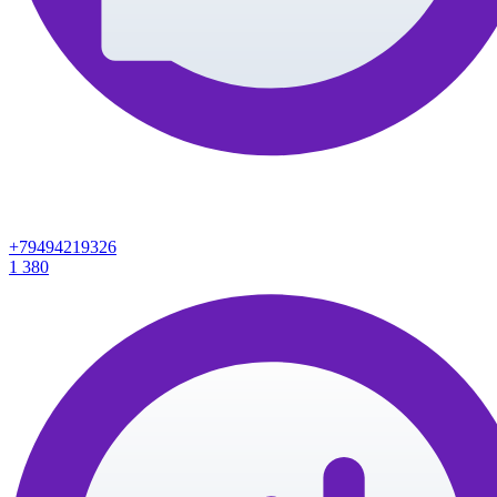
+79494219326
1
380