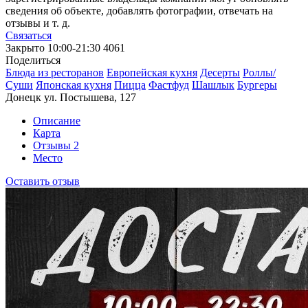
сведения об объекте, добавлять фотографии, отвечать на
отзывы и т. д.
Связаться
Закрыто
10:00-21:30
4061
Поделиться
Блюда из ресторанов
Европейская кухня
Десерты
Роллы/
Суши
Японская кухня
Пицца
Фастфуд
Шашлык
Бургеры
Донецк ул. Постышева, 127
Описание
Карта
Отзывы
2
Место
Оставить отзыв