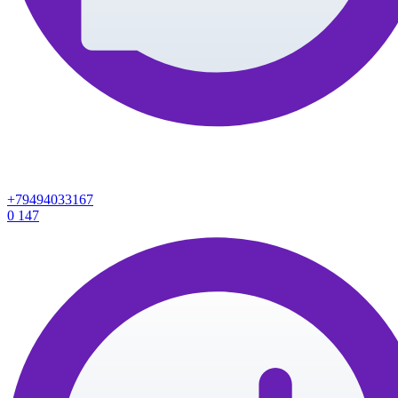
+79494033167
0
147