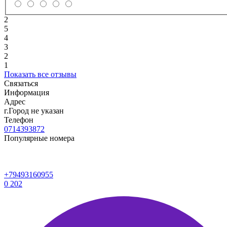
2
5
4
3
2
1
Показать все отзывы
Связаться
Информация
Адрес
г.Город не указан
Телефон
0714393872
Популярные номера
+79493160955
0
202