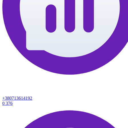
+380713614192
0
376