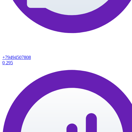
+79494507808
0
295