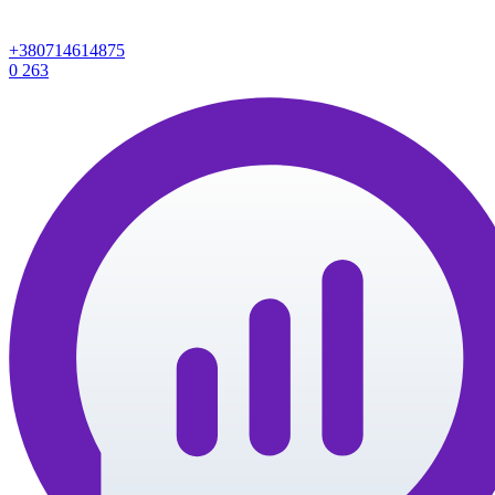
+380714614875
0
263