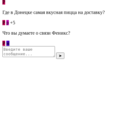
Р
Где в Донецке самая вкусная пицца на доставку?
Р
p
+5
Что вы думаете о связи Феникс?
Р
м
➤