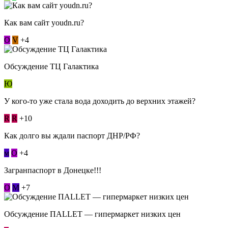
Как вам сайт youdn.ru?
О
V
+4
Обсуждение ТЦ Галактика
Ю
У кого-то уже стала вода доходить до верхних этажей?
R
R
+10
Как долго вы ждали паспорт ДНР/РФ?
м
О
+4
Загранпаспорт в Донецке!!!
О
М
+7
Обсуждение ПАLLЕТ — гипермаркет низких цен