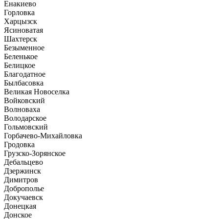
Енакиево
Горловка
Харцызск
Ясиноватая
Шахтерск
Безыменное
Беленькое
Белицкое
Благодатное
Былбасовка
Великая Новоселка
Войковский
Волноваха
Володарское
Гольмовский
Горбачево-Михайловка
Гродовка
Грузско-Зорянское
Дебальцево
Дзержинск
Димитров
Доброполье
Докучаевск
Донецкая
Донское