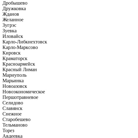
Дробышево
Дружковка
Жданов
Желанное
Зугрэс
Зуевка
Иловайск
Карло-Либкнехтовск
Карло-Марксово
Кировск
Краматорск
Красноармейск
Красный Лиман
Мариуполь
Марьинка
Новоазовск
Новоэкономическое
Першотравневое
Селидово
Славянск
Снежное
Старобешево
Тельманово
Торез
Авдеевка