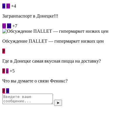
м
О
+4
Загранпаспорт в Донецке!!!
О
М
+7
Обсуждение ПАLLЕТ — гипермаркет низких цен
Р
Где в Донецке самая вкусная пицца на доставку?
Р
p
+5
Что вы думаете о связи Феникс?
Р
м
➤