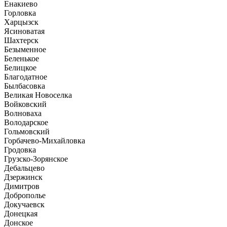
Енакиево
Горловка
Харцызск
Ясиноватая
Шахтерск
Безыменное
Беленькое
Белицкое
Благодатное
Былбасовка
Великая Новоселка
Войковский
Волноваха
Володарское
Гольмовский
Горбачево-Михайловка
Гродовка
Грузско-Зорянское
Дебальцево
Дзержинск
Димитров
Доброполье
Докучаевск
Донецкая
Донское