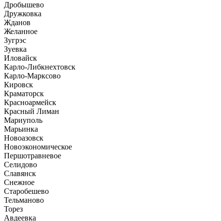
Дробышево
Дружковка
Жданов
Желанное
Зугрэс
Зуевка
Иловайск
Карло-Либкнехтовск
Карло-Марксово
Кировск
Краматорск
Красноармейск
Красный Лиман
Мариуполь
Марьинка
Новоазовск
Новоэкономическое
Першотравневое
Селидово
Славянск
Снежное
Старобешево
Тельманово
Торез
Авдеевка