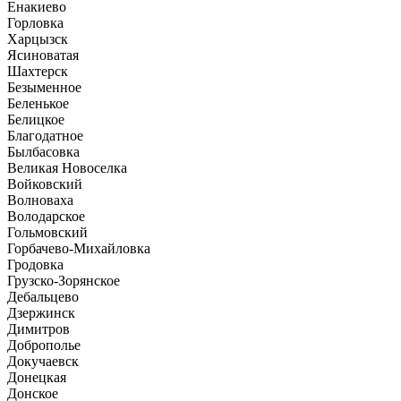
Енакиево
Горловка
Харцызск
Ясиноватая
Шахтерск
Безыменное
Беленькое
Белицкое
Благодатное
Былбасовка
Великая Новоселка
Войковский
Волноваха
Володарское
Гольмовский
Горбачево-Михайловка
Гродовка
Грузско-Зорянское
Дебальцево
Дзержинск
Димитров
Доброполье
Докучаевск
Донецкая
Донское