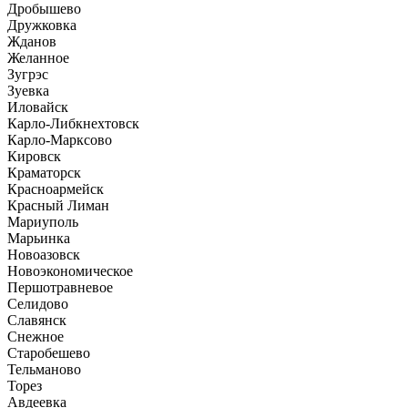
Дробышево
Дружковка
Жданов
Желанное
Зугрэс
Зуевка
Иловайск
Карло-Либкнехтовск
Карло-Марксово
Кировск
Краматорск
Красноармейск
Красный Лиман
Мариуполь
Марьинка
Новоазовск
Новоэкономическое
Першотравневое
Селидово
Славянск
Снежное
Старобешево
Тельманово
Торез
Авдеевка