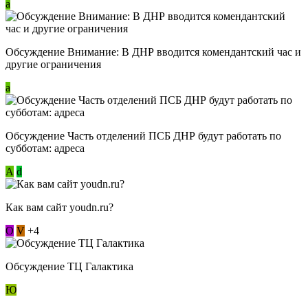
a
Обсуждение Внимание: В ДНР вводится комендантский час и
другие ограничения
a
Обсуждение Часть отделений ПСБ ДНР будут работать по
субботам: адреса
А
d
Как вам сайт youdn.ru?
О
V
+4
Обсуждение ТЦ Галактика
Ю