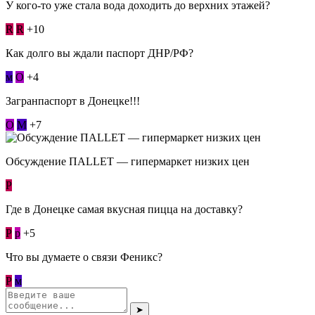
У кого-то уже стала вода доходить до верхних этажей?
R
R
+10
Как долго вы ждали паспорт ДНР/РФ?
м
О
+4
Загранпаспорт в Донецке!!!
О
М
+7
Обсуждение ПАLLЕТ — гипермаркет низких цен
Р
Где в Донецке самая вкусная пицца на доставку?
Р
p
+5
Что вы думаете о связи Феникс?
Р
м
➤