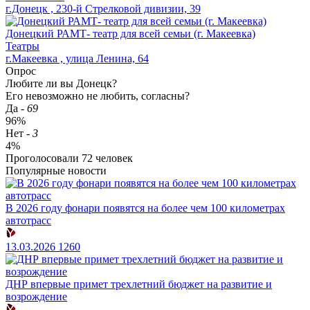
г.Донецк , 230-й Стрелковой дивизии, 39
Донецкий РАМТ- театр для всей семьи (г. Макеевка)
Театры
г.Макеевка , улица Ленина, 64
Опрос
Любите ли вы Донецк?
Его невозможно не любить, согласны?
Да
-
69
96%
Нет
-
3
4%
Проголосовали
72
человек
Популярные новости
В 2026 году фонари появятся на более чем 100 километрах
автотрасс
13.03.2026
1260
ДНР впервые примет трехлетний бюджет на развитие и
возрождение