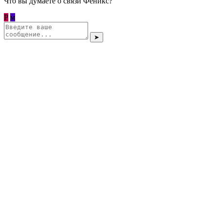
Что вы думаете о связи Феникс?
Р
м
➤