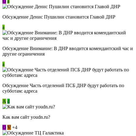
О
a
Обсуждение Денис Пушилин становится Главой ДНР
a
Обсуждение Внимание: В ДНР вводится комендантский час и
другие ограничения
a
Обсуждение Часть отделений ПСБ ДНР будут работать по
субботам: адреса
А
d
Как вам сайт youdn.ru?
О
V
+4