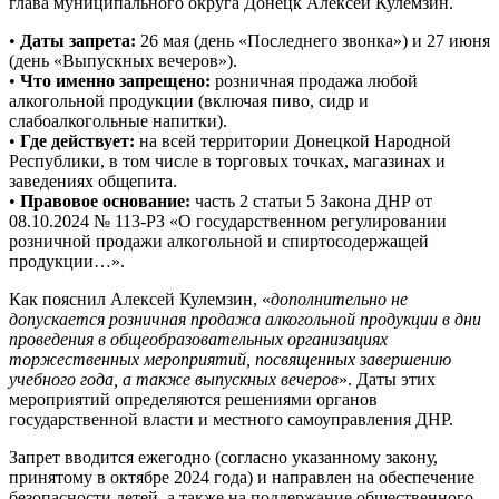
глава муниципального округа Донецк Алексей Кулемзин.
•
Даты запрета:
26 мая (день «Последнего звонка») и 27 июня
(день «Выпускных вечеров»).
•
Что именно запрещено:
розничная продажа любой
алкогольной продукции (включая пиво, сидр и
слабоалкогольные напитки).
•
Где действует:
на всей территории Донецкой Народной
Республики, в том числе в торговых точках, магазинах и
заведениях общепита.
•
Правовое основание:
часть 2 статьи 5 Закона ДНР от
08.10.2024 № 113-РЗ «О государственном регулировании
розничной продажи алкогольной и спиртосодержащей
продукции…».
Как пояснил Алексей Кулемзин, «
дополнительно не
допускается розничная продажа алкогольной продукции в дни
проведения в общеобразовательных организациях
торжественных мероприятий, посвященных завершению
учебного года, а также выпускных вечеров
». Даты этих
мероприятий определяются решениями органов
государственной власти и местного самоуправления ДНР.
Запрет вводится ежегодно (согласно указанному закону,
принятому в октябре 2024 года) и направлен на обеспечение
безопасности детей, а также на поддержание общественного