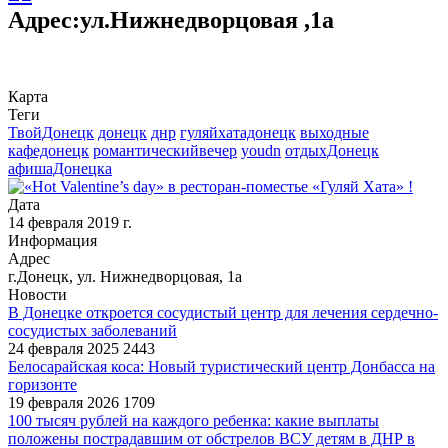
Адрес:ул.Нижнедворцовая ,1а
Карта
Теги
ТвойДонецк
донецк
днр
гуляйхатадонецк
выходные
кафедонецк
романтическийвечер
youdn
отдыхДонецк
афишаДонецка
Дата
14 февраля 2019 г.
Информация
Адрес
г.Донецк, ул. Нижнедворцовая, 1а
Новости
В Донецке откроется сосудистый центр для лечения сердечно-
сосудистых заболеваний
24 февраля 2025
2443
Белосарайская коса: Новый туристический центр Донбасса на
горизонте
19 февраля 2026
1709
100 тысяч рублей на каждого ребенка: какие выплаты
положены пострадавшим от обстрелов ВСУ детям в ДНР в