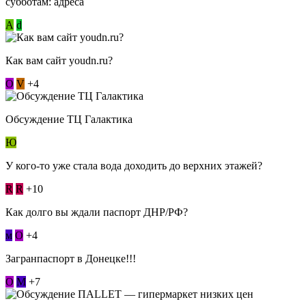
субботам: адреса
А
d
Как вам сайт youdn.ru?
О
V
+4
Обсуждение ТЦ Галактика
Ю
У кого-то уже стала вода доходить до верхних этажей?
R
R
+10
Как долго вы ждали паспорт ДНР/РФ?
м
О
+4
Загранпаспорт в Донецке!!!
О
М
+7