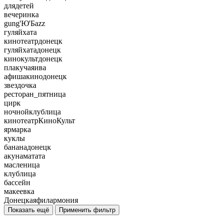
длядетей
вечеринка
gung'Ю'Бazz
гуляйхата
кинотеатрдонецк
гуляйхатадонецк
кинокультдонецк
плакучаяива
афишакинодонецк
звездочка
ресторан_пятница
цирк
ночнойклублица
кинотеатрКиноКульт
ярмарка
куклы
бананадонецк
акунаматата
масленица
клублица
бассейн
макеевка
Донецкаяфилармония
Показать ещё
Применить фильтр