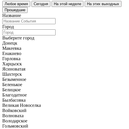
Любое время
Сегодня
На этой неделе
На этих выходных
Прошедшие
Название
Город
Выберите город
Донецк
Макеевка
Енакиево
Горловка
Харцызск
Ясиноватая
Шахтерск
Безыменное
Беленькое
Белицкое
Благодатное
Былбасовка
Великая Новоселка
Войковский
Волноваха
Володарское
Гольмовский