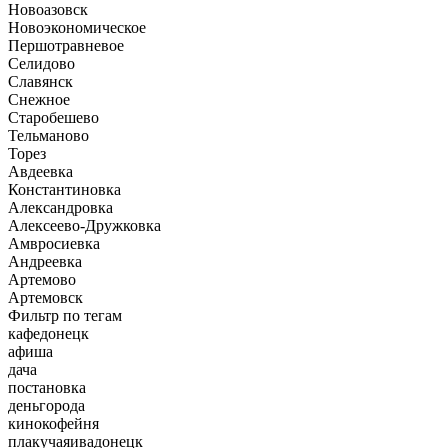
Новоазовск
Новоэкономическое
Першотравневое
Селидово
Славянск
Снежное
Старобешево
Тельманово
Торез
Авдеевка
Константиновка
Александровка
Алексеево-Дружковка
Амвросиевка
Андреевка
Артемово
Артемовск
Фильтр по тегам
кафедонецк
афиша
дача
постановка
деньгорода
кинокофейня
плакучаяивадонецк