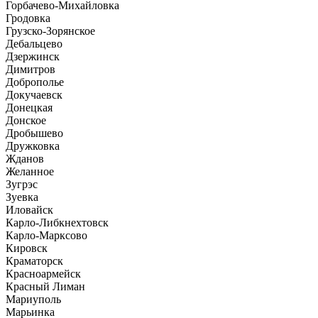
Горбачево-Михайловка
Гродовка
Грузско-Зорянское
Дебальцево
Дзержинск
Димитров
Доброполье
Докучаевск
Донецкая
Донское
Дробышево
Дружковка
Жданов
Желанное
Зугрэс
Зуевка
Иловайск
Карло-Либкнехтовск
Карло-Марксово
Кировск
Краматорск
Красноармейск
Красный Лиман
Мариуполь
Марьинка