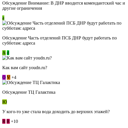
Обсуждение Внимание: В ДНР вводится комендантский час и
другие ограничения
a
Обсуждение Часть отделений ПСБ ДНР будут работать по
субботам: адреса
А
d
Как вам сайт youdn.ru?
О
V
+4
Обсуждение ТЦ Галактика
Ю
У кого-то уже стала вода доходить до верхних этажей?
R
R
+10