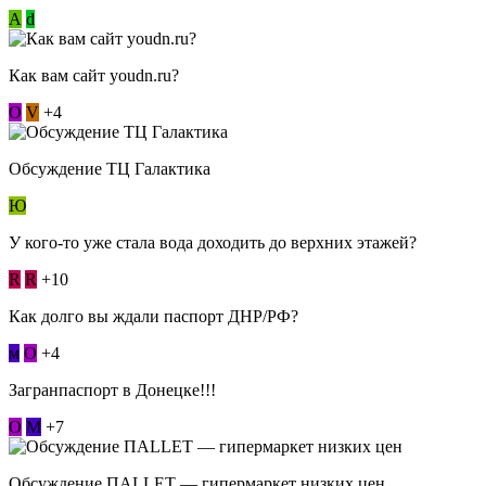
А
d
Как вам сайт youdn.ru?
О
V
+4
Обсуждение ТЦ Галактика
Ю
У кого-то уже стала вода доходить до верхних этажей?
R
R
+10
Как долго вы ждали паспорт ДНР/РФ?
м
О
+4
Загранпаспорт в Донецке!!!
О
М
+7
Обсуждение ПАLLЕТ — гипермаркет низких цен