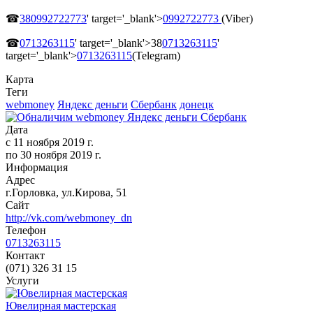
☎
380992722773
' target='_blank'>
0992722773
(Viber)
☎
0713263115
' target='_blank'>38
0713263115
'
target='_blank'>
0713263115
(Telegram)
Карта
Теги
webmoney
Яндекс деньги
Сбербанк
донецк
Дата
с
11 ноября 2019 г.
по
30 ноября 2019 г.
Информация
Адрес
г.Горловка, ул.Кирова, 51
Сайт
http://vk.com/webmoney_dn
Телефон
0713263115
Контакт
(071) 326 31 15
Услуги
Ювелирная мастерская