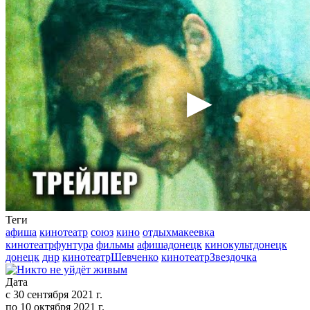
Теги
афиша
кинотеатр
союз
кино
отдыхмакеевка
кинотеатрфунтура
фильмы
афишадонецк
кинокультдонецк
донецк
днр
кинотеатрШевченко
кинотеатрЗвездочка
Дата
с
30 сентября 2021 г.
по
10 октября 2021 г.