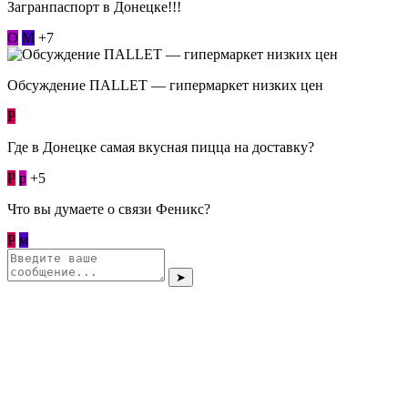
Загранпаспорт в Донецке!!!
О
М
+7
Обсуждение ПАLLЕТ — гипермаркет низких цен
Р
Где в Донецке самая вкусная пицца на доставку?
Р
p
+5
Что вы думаете о связи Феникс?
Р
м
➤