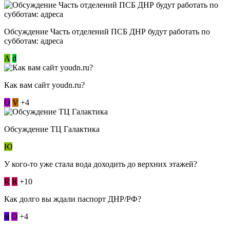
Обсуждение Часть отделений ПСБ ДНР будут работать по
субботам: адреса
А
d
Как вам сайт youdn.ru?
О
V
+4
Обсуждение ТЦ Галактика
Ю
У кого-то уже стала вода доходить до верхних этажей?
R
R
+10
Как долго вы ждали паспорт ДНР/РФ?
м
О
+4