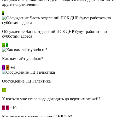
другие ограничения
a
Обсуждение Часть отделений ПСБ ДНР будут работать по
субботам: адреса
А
d
Как вам сайт youdn.ru?
О
V
+4
Обсуждение ТЦ Галактика
Ю
У кого-то уже стала вода доходить до верхних этажей?
R
R
+10
Как долго вы ждали паспорт ДНР/РФ?