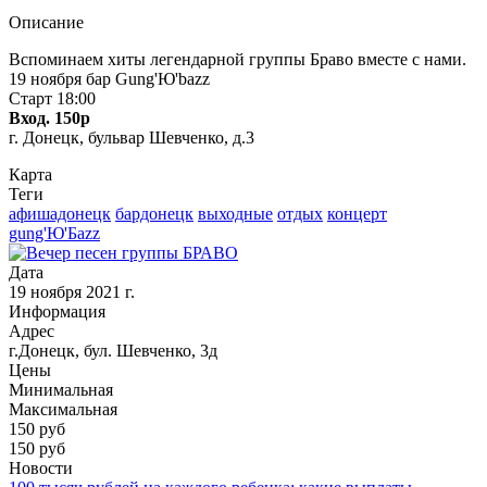
Описание
Вспоминаем хиты легендарной группы Браво вместе с нами.
19 ноября бар Gung'Ю'bazz
Старт 18:00
Вход. 150р
г. Донецк, бульвар Шевченко, д.3
Карта
Теги
афишадонецк
бардонецк
выходные
отдых
концерт
gung'Ю'Бazz
Дата
19 ноября 2021 г.
Информация
Адрес
г.Донецк, бул. Шевченко, 3д
Цены
Минимальная
Максимальная
150
руб
150 руб
Новости