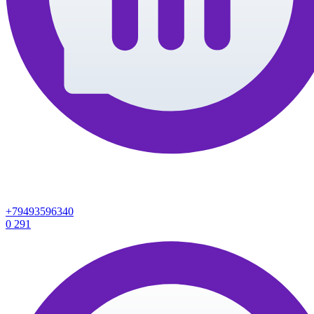
+79493596340
0
291