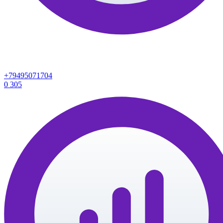
+79495071704
0
305