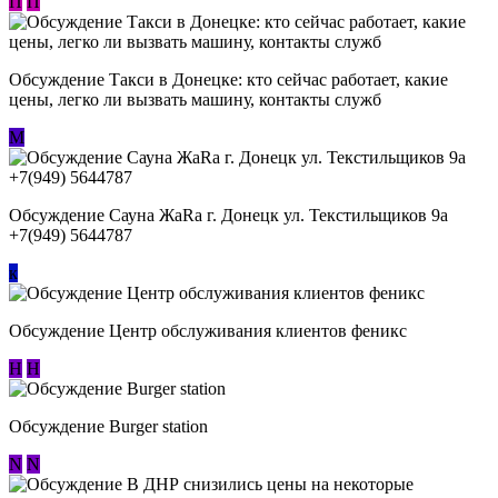
П
П
Обсуждение ​Такси в Донецке: кто сейчас работает, какие
цены, легко ли вызвать машину, контакты служб
М
Обсуждение Сауна ЖаRa г. Донецк ул. Текстильщиков 9а
+7(949) 5644787
к
Обсуждение Центр обслуживания клиентов феникс
Н
Н
Обсуждение Burger station
N
N