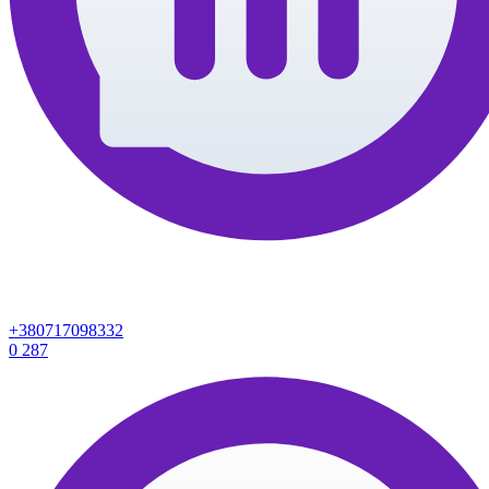
+380717098332
0
287