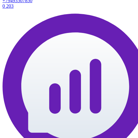
+79493507850
0
203