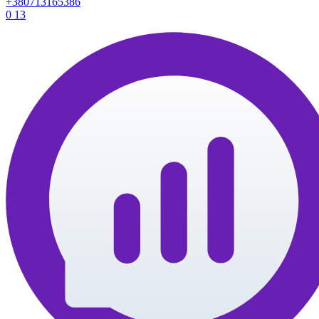
+380713165386
0
13