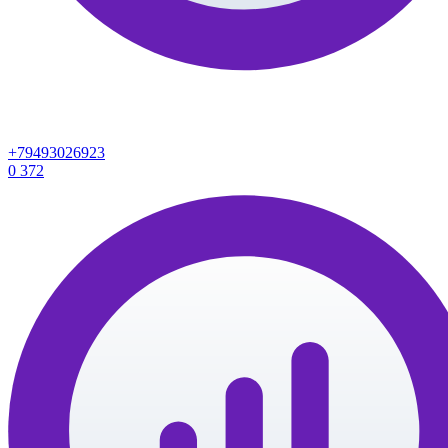
+79493026923
0
372