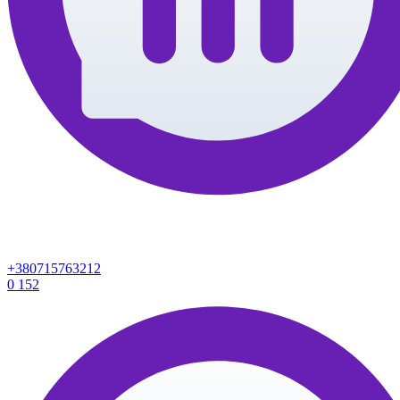
+380715763212
0
152