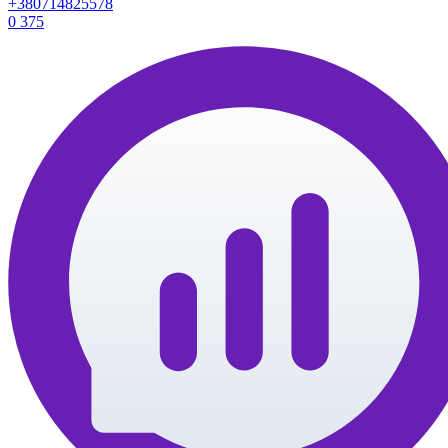
+380714825578
0
375