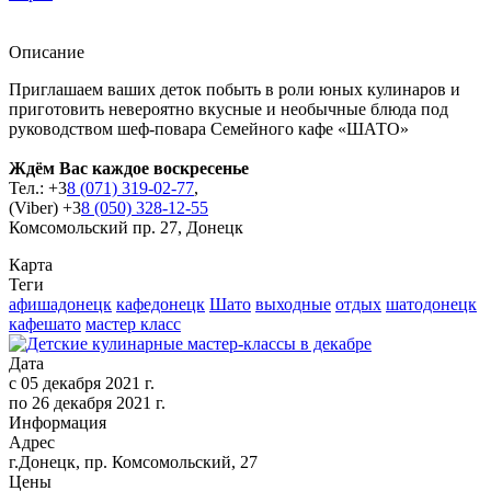
Описание
Приглашаем ваших деток побыть в роли юных кулинаров и
приготовить невероятно вкусные и необычные блюда под
руководством шеф-повара Семейного кафе «ШАТО»
Ждём Вас каждое воскресенье
Тел.: +3
8 (071) 319-02-77
,
(Viber) +3
8 (050) 328-12-55
Комсомольский пр. 27, Донецк
Карта
Теги
афишадонецк
кафедонецк
Шато
выходные
отдых
шатодонецк
кафешато
мастер класс
Дата
с
05 декабря 2021 г.
по
26 декабря 2021 г.
Информация
Адрес
г.Донецк, пр. Комсомольский, 27
Цены