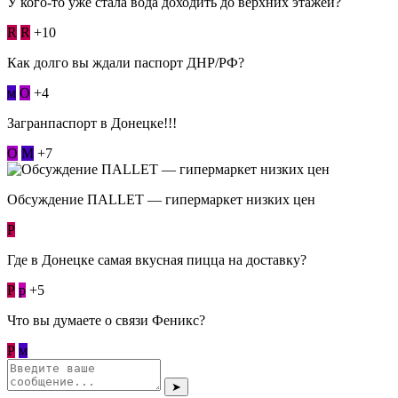
У кого-то уже стала вода доходить до верхних этажей?
R
R
+10
Как долго вы ждали паспорт ДНР/РФ?
м
О
+4
Загранпаспорт в Донецке!!!
О
М
+7
Обсуждение ПАLLЕТ — гипермаркет низких цен
Р
Где в Донецке самая вкусная пицца на доставку?
Р
p
+5
Что вы думаете о связи Феникс?
Р
м
➤