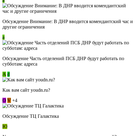
a
Обсуждение Внимание: В ДНР вводится комендантский час и
другие ограничения
a
Обсуждение Часть отделений ПСБ ДНР будут работать по
субботам: адреса
А
d
Как вам сайт youdn.ru?
О
V
+4
Обсуждение ТЦ Галактика
Ю