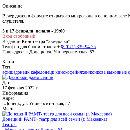
Описание
Вечер джаза в формате открытого микрофона в основном зале К
слушателя.
3 и 17 февраля, начало - 19:00
Вход свободный
В здании Кинотеатра "Звёздочка"
Телефон для брони столов: +3
8 (071) 339-94-75
Наш адрес: г. Донецк, ул. Университетская, 57
Карта
Теги
афишадонецк
кафедонецк
кинокофейняханжонкова
выходные
Дата
17 февраля 2022 г.
Информация
Адрес
г.Донецк, ул. Университетская, 57
Места
Донецкий РАМТ- театр для всей семьи (г. Макеевка)
Театры
г.Макеевка , улица Ленина, 64