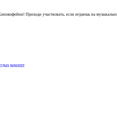
инокофейни! Приходи участвовать, если играешь на музыкальном
отдых
концерт