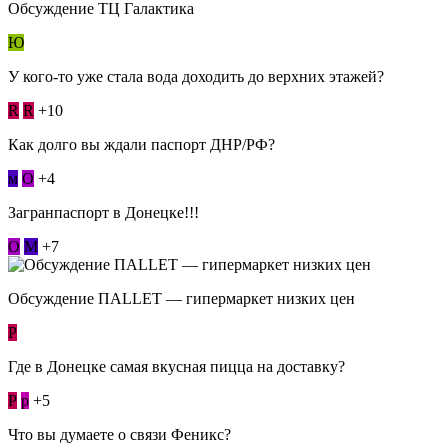
Обсуждение ТЦ Галактика
Ю
У кого-то уже стала вода доходить до верхних этажей?
R
R
+10
Как долго вы ждали паспорт ДНР/РФ?
м
О
+4
Загранпаспорт в Донецке!!!
О
М
+7
Обсуждение ПАLLЕТ — гипермаркет низких цен
Р
Где в Донецке самая вкусная пицца на доставку?
Р
p
+5
Что вы думаете о связи Феникс?