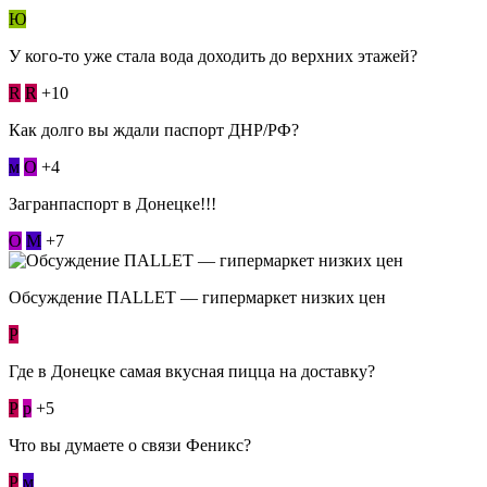
Ю
У кого-то уже стала вода доходить до верхних этажей?
R
R
+10
Как долго вы ждали паспорт ДНР/РФ?
м
О
+4
Загранпаспорт в Донецке!!!
О
М
+7
Обсуждение ПАLLЕТ — гипермаркет низких цен
Р
Где в Донецке самая вкусная пицца на доставку?
Р
p
+5
Что вы думаете о связи Феникс?
Р
м