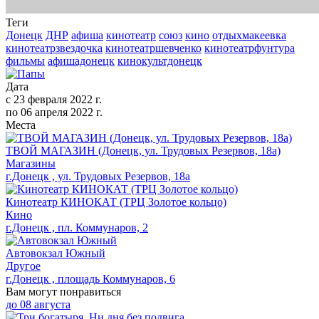
Теги
Донецк
ДНР
афиша
кинотеатр
союз
кино
отдыхмакеевка
кинотеатрзвездочка
кинотеатршевченко
кинотеатрфунтура
фильмы
афишадонецк
кинокультдонецк
Дата
с
23 февраля 2022 г.
по
06 апреля 2022 г.
Места
ТВОЙ МАГАЗИН (Донецк, ул. Трудовых Резервов, 18а)
Магазины
г.Донецк , ул. Трудовых Резервов, 18а
Кинотеатр КИНОКАТ (ТРЦ Золотое кольцо)
Кино
г.Донецк , пл. Коммунаров, 2
Автовокзал Южный
Другое
г.Донецк , площадь Коммунаров, 6
Вам могут понравиться
до
08 августа