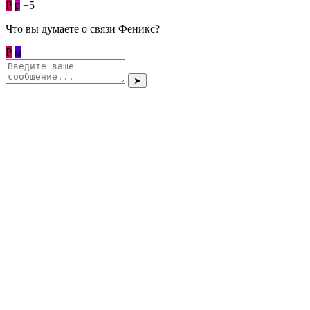
Р
p
+5
Что вы думаете о связи Феникс?
Р
м
➤