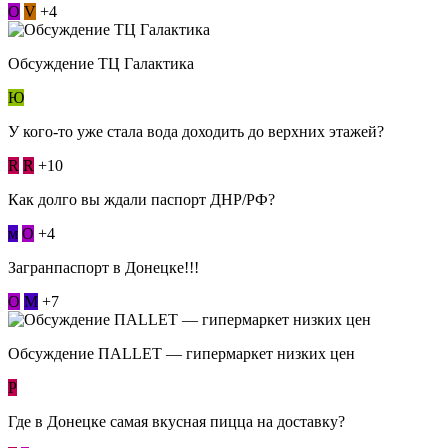
О
V
+4
Обсуждение ТЦ Галактика
Ю
У кого-то уже стала вода доходить до верхних этажей?
R
R
+10
Как долго вы ждали паспорт ДНР/РФ?
м
О
+4
Загранпаспорт в Донецке!!!
О
М
+7
Обсуждение ПАLLЕТ — гипермаркет низких цен
Р
Где в Донецке самая вкусная пицца на доставку?