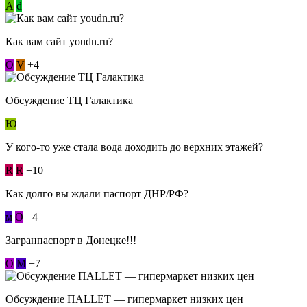
А
d
Как вам сайт youdn.ru?
О
V
+4
Обсуждение ТЦ Галактика
Ю
У кого-то уже стала вода доходить до верхних этажей?
R
R
+10
Как долго вы ждали паспорт ДНР/РФ?
м
О
+4
Загранпаспорт в Донецке!!!
О
М
+7
Обсуждение ПАLLЕТ — гипермаркет низких цен