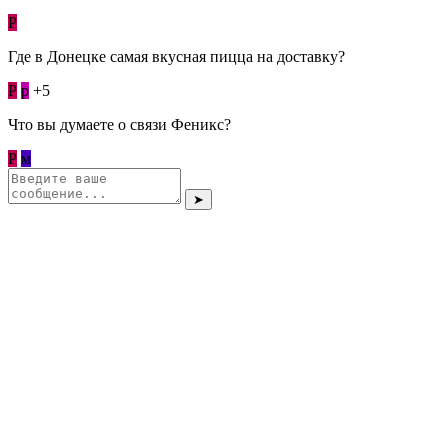
Р
Где в Донецке самая вкусная пицца на доставку?
Р
p
+5
Что вы думаете о связи Феникс?
Р
м
➤