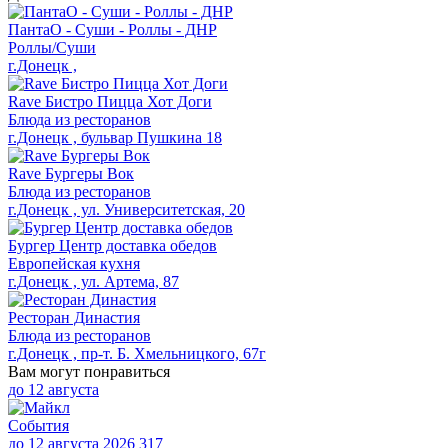
ПантаО - Суши - Роллы - ДНР
Роллы/Суши
г.Донецк ,
Rave Бистро Пицца Хот Доги
Блюда из ресторанов
г.Донецк , бульвар Пушкина 18
Rave Бургеры Вок
Блюда из ресторанов
г.Донецк , ул. Университетская, 20
Бургер Центр доставка обедов
Европейская кухня
г.Донецк , ул. Артема, 87
Ресторан Династия
Блюда из ресторанов
г.Донецк , пр-т. Б. Хмельницкого, 67г
Вам могут понравиться
до
12 августа
События
до 12 августа 2026
317