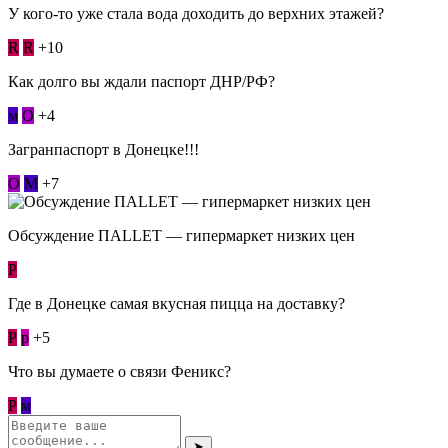
У кого-то уже стала вода доходить до верхних этажей?
R
R
+10
Как долго вы ждали паспорт ДНР/РФ?
м
О
+4
Загранпаспорт в Донецке!!!
О
М
+7
Обсуждение ПАLLЕТ — гипермаркет низких цен
Р
Где в Донецке самая вкусная пицца на доставку?
Р
p
+5
Что вы думаете о связи Феникс?
Р
м
➤