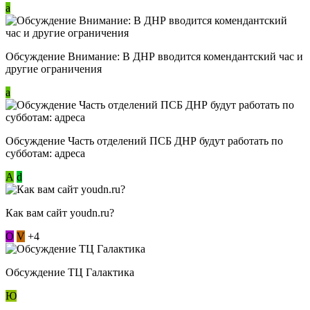
a
Обсуждение Внимание: В ДНР вводится комендантский час и
другие ограничения
a
Обсуждение Часть отделений ПСБ ДНР будут работать по
субботам: адреса
А
d
Как вам сайт youdn.ru?
О
V
+4
Обсуждение ТЦ Галактика
Ю