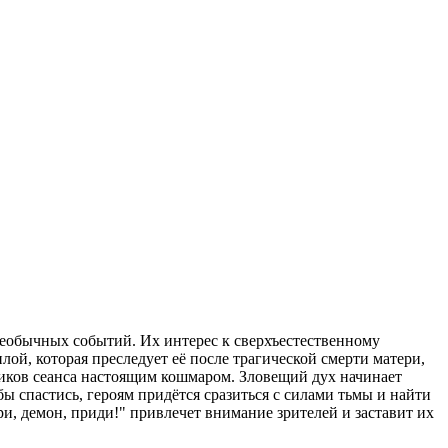
еобычных событий. Их интерес к сверхъестественному
лой, которая преследует её после трагической смерти матери,
ников сеанса настоящим кошмаром. Зловещий дух начинает
бы спастись, героям придётся сразиться с силами тьмы и найти
и, демон, приди!" привлечет внимание зрителей и заставит их