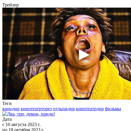
Трейлер
Теги
киноднр
кинотеатрторез
отдыхвднр
кинотеатрднр
фильмы
Дата
с
10 августа 2023 г.
по
18 октября 2023 г.