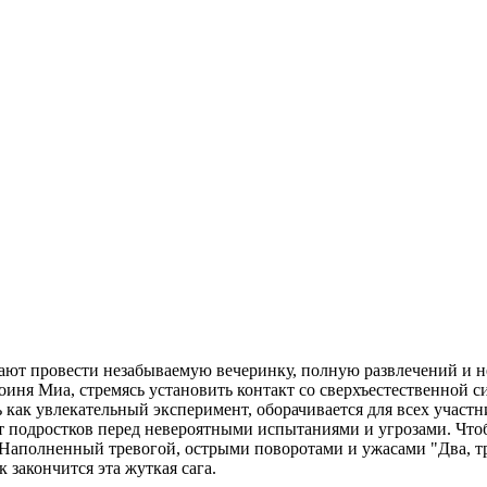
ают провести незабываемую вечеринку, полную развлечений и н
иня Миа, стремясь установить контакт со сверхъестественной си
 как увлекательный эксперимент, оборачивается для всех участ
вит подростков перед невероятными испытаниями и угрозами. Что
 Наполненный тревогой, острыми поворотами и ужасами "Два, тр
 закончится эта жуткая сага.