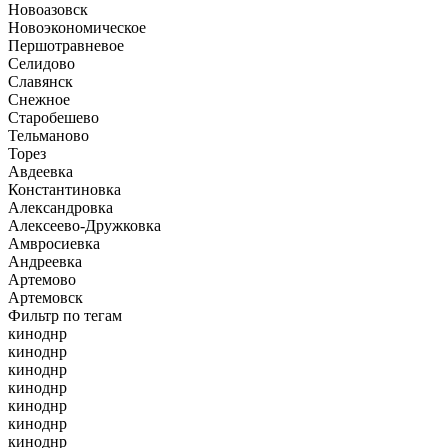
Новоазовск
Новоэкономическое
Першотравневое
Селидово
Славянск
Снежное
Старобешево
Тельманово
Торез
Авдеевка
Константиновка
Александровка
Алексеево-Дружковка
Амвросиевка
Андреевка
Артемово
Артемовск
Фильтр по тегам
киноднр
киноднр
киноднр
киноднр
киноднр
киноднр
киноднр