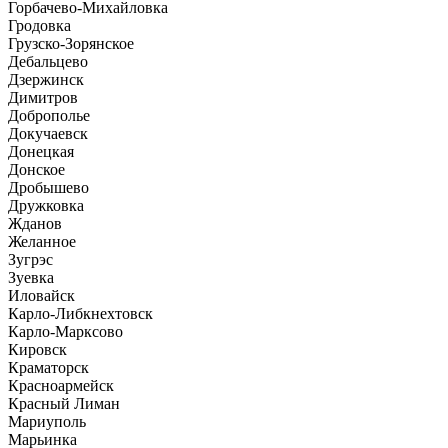
Горбачево-Михайловка
Гродовка
Грузско-Зорянское
Дебальцево
Дзержинск
Димитров
Доброполье
Докучаевск
Донецкая
Донское
Дробышево
Дружковка
Жданов
Желанное
Зугрэс
Зуевка
Иловайск
Карло-Либкнехтовск
Карло-Марксово
Кировск
Краматорск
Красноармейск
Красный Лиман
Мариуполь
Марьинка