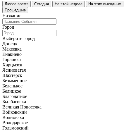
Любое время
Сегодня
На этой неделе
На этих выходных
Прошедшие
Название
Город
Выберите город
Донецк
Макеевка
Енакиево
Горловка
Харцызск
Ясиноватая
Шахтерск
Безыменное
Беленькое
Белицкое
Благодатное
Былбасовка
Великая Новоселка
Войковский
Волноваха
Володарское
Гольмовский