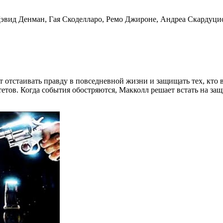
эвид Денман, Гая Скоделларо, Ремо Джироне, Андреа Скардуцио
 отстаивать правду в повседневной жизни и защищать тех, кто в
тов. Когда события обостряются, Макколл решает встать на защ