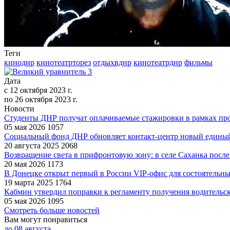
Теги
киноднр
кинотеатрторез
отдыхвднр
кинотеатрднр
фильмы
Дата
с
12 октября 2023 г.
по
26 октября 2023 г.
Новости
Студенты ДНР получат оплачиваемые стажировки в рамках про
05 мая 2026
1057
Социальный фонд ДНР обновляет контакт-центр новый единый
20 августа 2025
2068
Возвращение света в прифронтовую зону: в селе Саханка после
20 мая 2026
1173
В Донецке открыт первый в России VIP-офис для состоятельн
19 марта 2025
1764
Кабмин утвердил поправки к регламенту получения водительс
05 мая 2026
1095
Смотреть больше новостей
Вам могут понравиться
до
08 августа