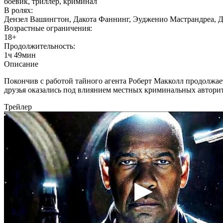
боевик, триллер, криминал
В ролях:
Дензел Вашингтон, Дакота Фаннинг, Эудженио Мастрандреа, Д
Возрастные ограничения:
18+
Продолжительность:
1ч 49мин
Описание
Покончив с работой тайного агента Роберт Макколл продолжает
друзья оказались под влиянием местных криминальных авторите
Трейлер