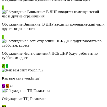
a
Обсуждение Внимание: В ДНР вводится комендантский час и
другие ограничения
a
Обсуждение Часть отделений ПСБ ДНР будут работать по
субботам: адреса
А
d
Как вам сайт youdn.ru?
О
V
+4
Обсуждение ТЦ Галактика
Ю