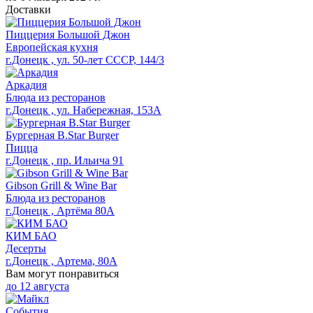
Доставки
Пиццерия Большой Джон
Европейская кухня
г.Донецк , ул. 50-лет СССР, 144/3
Аркадия
Блюда из ресторанов
г.Донецк , ул. Набережная, 153А
Бургерная B.Star Burger
Пицца
г.Донецк , пр. Ильича 91
Gibson Grill & Wine Bar
Блюда из ресторанов
г.Донецк , Артёма 80А
КИМ БАО
Десерты
г.Донецк , Артема, 80А
Вам могут понравиться
до
12 августа
События