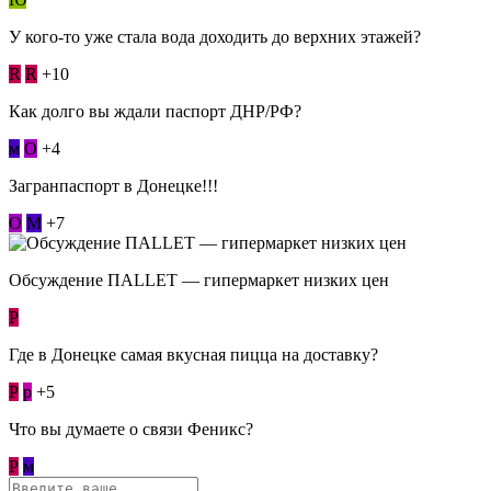
У кого-то уже стала вода доходить до верхних этажей?
R
R
+10
Как долго вы ждали паспорт ДНР/РФ?
м
О
+4
Загранпаспорт в Донецке!!!
О
М
+7
Обсуждение ПАLLЕТ — гипермаркет низких цен
Р
Где в Донецке самая вкусная пицца на доставку?
Р
p
+5
Что вы думаете о связи Феникс?
Р
м